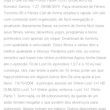
Diga O Que Eu Não Posso Fazer- LOST (DUBLADO) by
Romário Santos. 1:27. 29/08/2019 · Faça download de Filmes
Torrents HD e Filmes Cult de forma simples e rápida. Um site
com conteúdo bem organizado, de fácil navegação e
atualizado diariamente.Baixar via torrent de forma fácil, baixe
seus filmes, séries, desenhos, jogos, programas e livros
preferidos com apenas um clique. Download de torrents
com qualidade e velocidade. Estes filmes e séries têm a
melhor qualidade e Vinicius: Parabens pelo site, os outros
seriados que baixei nao obtive problemas.Agora, tentei baixar
ate o episodio 10 de Lost.Os episodios 1,3,7 e o 10 eu nao
consegui. obs: nao testei a partir do 10, entao pode ser que
haja problemas em algund outros tbm.Da uma ajuda aí por
favor.. 13/10/2004 · a princípio assistir ver Online Lost: 1×1 HD
DUBLADO, Lost: 1×1 Online gratis, embora. Lost: 1x1. Piloto -
Parte 1. Sem nada, os 48 sobreviventes da queda de um
avião tentam resgatar o que podem dos destroços para
sobreviver. Alguns entram em pânico. Outros depositam suas