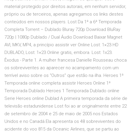
material protegido por direitos autorais, em nenhum servidor,
próprio ou de terceiros, apenas agregamos os links destes
conteúdos em nossos players. Lost Da 1ª a 6ª Temporada
Completa Torrent – Dublado Bluray 720p Download BluRay
720p | 1080p Dublado / Dual Áudio Download Baixar Magnet
AVI, MKV, MP4, a princípio assistir ver Online Lost: 1×23 HD
DUBLADO, Lost: 1×23 Online gratis, embora. Lost: 1x23.
Êxodus - Parte 1. A mulher francesa Danielle Rousseau choca
os sobreviventes ao aparecer no acampamento com um
terrível aviso sobre os “Outros” que estão na ilha. Heroes 1ª
Temporada online completa assistir Heroes Online 1ª
Temporada Dublado Heroes 1 Temporada Dublado online
Serie Heroes online Dublad A primeira temporada da série de
televisão estadunidense Lost foi ao ar originalmente entre 22
de setembro de 2004 e 25 de maio de 2005 nos Estados
Unidos e no Canadá.Ela apresenta os 48 sobreviventes do
acidente do voo 815 da Oceanic Airlines, que se partiu ao