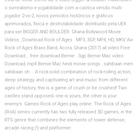
o surrealismo e jogabilidade com a caótica versão multi-
jogador 2-vs-2, novos períodos históricos e gráficos
aprimorados, física e destrutabilidade distribuído pela UE4
para ser BIGGER AND BOULDER. Ghana Bollywood Movie
Videos , Download Rock of Ages . MP3, 3GP, MP4, HD, MKV, Avi
Rock of Ages Brass Band, Accra, Ghana (2017) all video Free
Download , .free download Bernie . 3gp Bernie Mac video
Download, mp4 Bernie Mac hindi movie songs . sahibaan meri
sahibaan oh … A rock-solid combination of rock-rolling action,
deep strategy, and captivating art and music from different
ages of history, this is a game of crush or be crushed! Two
castles stand opposed; one is yours, the other is your
enemy’s. Games Rock of Ages play online. The Rock of Ages
(RoA) series currently has two fully released 3D games, in the
RTS genre that combines the elements of tower defense,
arcade racing (!) and platformer.