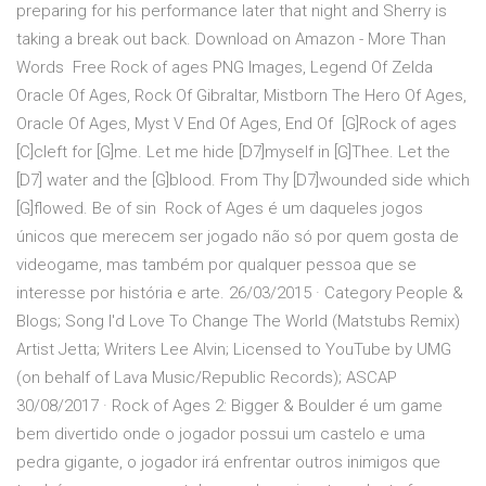
preparing for his performance later that night and Sherry is
taking a break out back. Download on Amazon - More Than
Words Free Rock of ages PNG Images, Legend Of Zelda
Oracle Of Ages, Rock Of Gibraltar, Mistborn The Hero Of Ages,
Oracle Of Ages, Myst V End Of Ages, End Of [G]Rock of ages
[C]cleft for [G]me. Let me hide [D7]myself in [G]Thee. Let the
[D7] water and the [G]blood. From Thy [D7]wounded side which
[G]flowed. Be of sin Rock of Ages é um daqueles jogos
únicos que merecem ser jogado não só por quem gosta de
videogame, mas também por qualquer pessoa que se
interesse por história e arte. 26/03/2015 · Category People &
Blogs; Song I'd Love To Change The World (Matstubs Remix)
Artist Jetta; Writers Lee Alvin; Licensed to YouTube by UMG
(on behalf of Lava Music/Republic Records); ASCAP
30/08/2017 · Rock of Ages 2: Bigger & Boulder é um game
bem divertido onde o jogador possui um castelo e uma
pedra gigante, o jogador irá enfrentar outros inimigos que