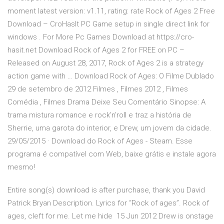
moment latest version: v1.11, rating: rate Rock of Ages 2 Free
Download – CroHasIt PC Game setup in single direct link for
windows . For More Pc Games Download at https://cro-
hasit.net Download Rock of Ages 2 for FREE on PC –
Released on August 28, 2017, Rock of Ages 2 is a strategy
action game with … Download Rock of Ages: O Filme Dublado
29 de setembro de 2012 Filmes , Filmes 2012 , Filmes
Comédia , Filmes Drama Deixe Seu Comentário Sinopse: A
trama mistura romance e rock’n’roll e traz a história de
Sherrie, uma garota do interior, e Drew, um jovem da cidade.
29/05/2015 · Download do Rock of Ages - Steam. Esse
programa é compatível com Web, baixe grátis e instale agora
mesmo!
Entire song(s) download is after purchase, thank you David
Patrick Bryan Description. Lyrics for “Rock of ages”. Rock of
ages, cleft for me. Let me hide 15 Jun 2012 Drew is onstage