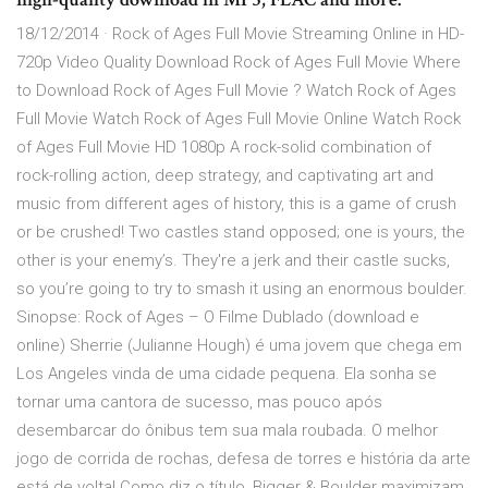
18/12/2014 · Rock of Ages Full Movie Streaming Online in HD-
720p Video Quality Download Rock of Ages Full Movie Where
to Download Rock of Ages Full Movie ? Watch Rock of Ages
Full Movie Watch Rock of Ages Full Movie Online Watch Rock
of Ages Full Movie HD 1080p A rock-solid combination of
rock-rolling action, deep strategy, and captivating art and
music from different ages of history, this is a game of crush
or be crushed! Two castles stand opposed; one is yours, the
other is your enemy’s. They're a jerk and their castle sucks,
so you’re going to try to smash it using an enormous boulder.
Sinopse: Rock of Ages – O Filme Dublado (download e
online) Sherrie (Julianne Hough) é uma jovem que chega em
Los Angeles vinda de uma cidade pequena. Ela sonha se
tornar uma cantora de sucesso, mas pouco após
desembarcar do ônibus tem sua mala roubada. O melhor
jogo de corrida de rochas, defesa de torres e história da arte
está de volta! Como diz o título, Bigger & Boulder maximizam