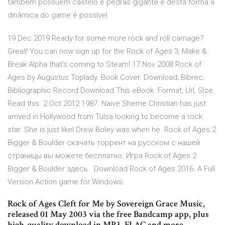
também possuem castelo e pedras gigante e desta forma a
dinâmica do game é possível.
19 Dec 2019 Ready for some more rock and roll carnage?
Great! You can now sign up for the Rock of Ages 3: Make &
Break Alpha that's coming to Steam! 17 Nov 2008 Rock of
Ages by Augustus Toplady. Book Cover. Download; Bibrec.
Bibliographic Record Download This eBook. Format, Url, Size.
Read this 2 Oct 2012 1987. Naive Sherrie Christian has just
arrived in Hollywood from Tulsa looking to become a rock
star. She is just likel Drew Boley was when he Rock of Ages 2
Bigger & Boulder скачать торрент на русском с нашей
страницы вы можете бесплатно. Игра Rock of Ages 2
Bigger & Boulder здесь Download Rock of Ages 2016. A Full
Version Action game for Windows.
Rock of Ages Cleft for Me by Sovereign Grace Music,
released 01 May 2003 via the free Bandcamp app, plus
high-quality download in MP3, FLAC and more.